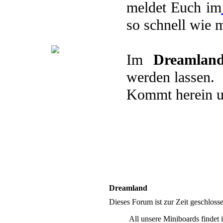
.Pairings
.Plots
.Avatare
meldet Euch im
.Berufe
so schnell wie 
Andere Welten
Im
Dreamlan
.Übersicht
.Qabalah
.KPOP
werden lassen.
.Crossover
.Games
.Animes
Kommt herein u
Dreamland
Dieses Forum ist zur Zeit geschlos
All unsere Miniboards findet 