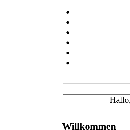
Wichtige Links
.REGISTRIEREN
.STARTSEITE
.WER IST
WO
.TEAMSEITE
.MITGLIEDER
.SUCHE
.IDOL AREA
.YONSEI
AREA
.SECRET ISLAND
.QABALAH
.KPOP
.CROSSOVER
.GAMES
.ANIMES
.Neue Beiträge ansehen
.Heutige Beiträge ansehen
.Abonnierte Themen
.Private
Nachrichten
.Profil bearbeiten
Hallo
Benutzerinformation
Es ist:
07.08.2026, 09:21
Du hast mittlerweile
Beiträge verfasst.
Willkommen
Idol Area