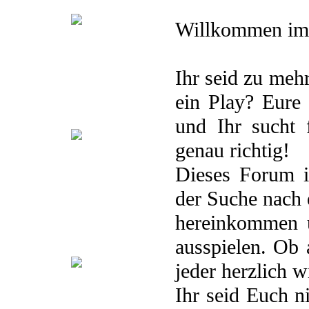
Willkommen i
.Storyline
.Was bisher geschah
.Terminkalender
.Playlist
.Pairings
.Plots
.Avatare
Ihr seid zu mehr
.Berufe
ein Play? Eure
Yonsei Area
und Ihr sucht 
genau richtig!
.Storyline
.
Dieses Forum i
Studentenverbindung „Ny“
.Was bisher geschah
der Suche nach 
.Studienplan
.Playlist
.Pairings
.Plots
.Avatare
.Berufe
hereinkommen u
Secret Island
ausspielen. Ob 
jeder herzlich 
.Storyline
. Teamübersicht
.Was
Ihr seid Euch n
bisher geschah
.Playlist