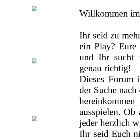
Willkommen i
.Storyline
.Was bisher geschah
.Terminkalender
.Playlist
.Pairings
.Plots
.Avatare
Ihr seid zu mehr
.Berufe
ein Play? Eure
Yonsei Area
und Ihr sucht 
genau richtig!
.Storyline
.
Dieses Forum i
Studentenverbindung „Ny“
.Was bisher geschah
der Suche nach 
.Studienplan
.Playlist
.Pairings
.Plots
.Avatare
.Berufe
hereinkommen u
Secret Island
ausspielen. Ob 
jeder herzlich 
.Storyline
. Teamübersicht
.Was
Ihr seid Euch n
bisher geschah
.Playlist