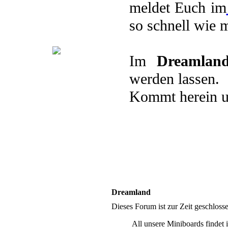
.Pairings
.Plots
.Avatare
meldet Euch im
.Berufe
so schnell wie 
Andere Welten
Im
Dreamlan
.Übersicht
.Qabalah
.KPOP
werden lassen.
.Crossover
.Games
.Animes
Kommt herein u
Dreamland
Dieses Forum ist zur Zeit geschlos
All unsere Miniboards findet 