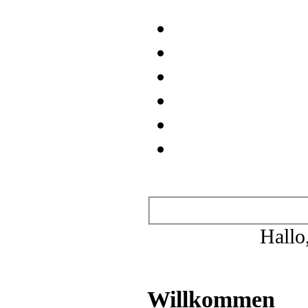
Wichtige Links
.REGISTRIEREN
.STARTSEITE
.WER IST
WO
.TEAMSEITE
.MITGLIEDER
.SUCHE
.IDOL AREA
.YONSEI
AREA
.SECRET ISLAND
.QABALAH
.KPOP
.CROSSOVER
.GAMES
.ANIMES
.Neue Beiträge ansehen
.Heutige Beiträge ansehen
.Abonnierte Themen
.Private
Nachrichten
.Profil bearbeiten
Hallo
Benutzerinformation
Es ist:
09.08.2026, 18:36
Du hast mittlerweile
Beiträge verfasst.
Willkommen
Idol Area