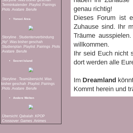
.Terminkalender
.Playlist
.Pairings
genau richtig!
.Plots
.Avatare
.Berufe
Dieses Forum ist 
Yonsei Area
Zuhause sind. Ihr 
Träume ausspielen. 
.Storyline
. Studentenverbindung
„Ny“
.Was bisher geschah
willkommen.
.Studienplan
.Playlist
.Pairings
.Plots
.Avatare
.Berufe
Ihr seid Euch nicht
dort werden alle Eur
Secret Island
Im
Dreamland
könnt
.Storyline
. Teamübersicht
.Was
bisher geschah
.Playlist
.Pairings
Kommt herein und tr
.Plots
.Avatare
.Berufe
Andere Welten
.Übersicht
.Qabalah
.KPOP
.Crossover
.Games
.Animes