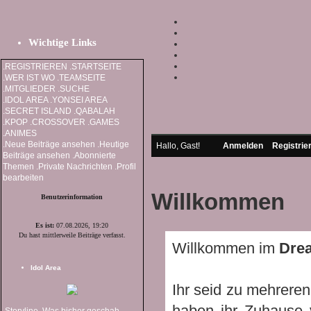
Wichtige Links
.REGISTRIEREN
.STARTSEITE
.WER IST WO
.TEAMSEITE
.MITGLIEDER
.SUCHE
.IDOL AREA
.YONSEI AREA
.SECRET ISLAND
.QABALAH
.KPOP
.CROSSOVER
.GAMES
.ANIMES
.Neue Beiträge ansehen
.Heutige
Hallo, Gast!
Anmelden
Registrie
Beiträge ansehen
.Abonnierte
Themen
.Private Nachrichten
.Profil
bearbeiten
Willkommen
Benutzerinformation
Es ist:
07.08.2026, 19:20
Du hast mittlerweile
Beiträge verfasst.
Willkommen im
Dre
Idol Area
Ihr seid zu mehreren
haben ihr Zuhause v
.Storyline
.Was bisher geschah