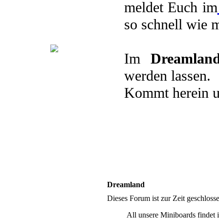
.Pairings
.Plots
.Avatare
meldet Euch im
.Berufe
so schnell wie 
Andere Welten
Im
Dreamlan
.Übersicht
.Qabalah
.KPOP
werden lassen.
.Crossover
.Games
.Animes
Kommt herein u
Dreamland
Dieses Forum ist zur Zeit geschlos
All unsere Miniboards findet 