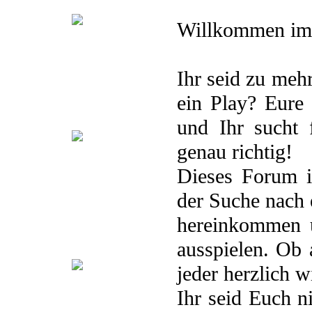
Willkommen i
.Storyline
.Was bisher geschah
.Terminkalender
.Playlist
.Pairings
.Plots
.Avatare
Ihr seid zu mehr
.Berufe
ein Play? Eure
Yonsei Area
und Ihr sucht 
genau richtig!
.Storyline
.
Dieses Forum i
Studentenverbindung „Ny“
.Was bisher geschah
der Suche nach 
.Studienplan
.Playlist
.Pairings
.Plots
.Avatare
.Berufe
hereinkommen u
Secret Island
ausspielen. Ob 
jeder herzlich 
.Storyline
. Teamübersicht
.Was
Ihr seid Euch n
bisher geschah
.Playlist