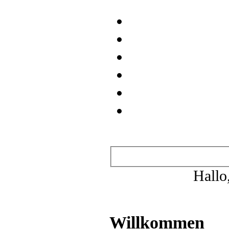
Wichtige Links
.REGISTRIEREN
.STARTSEITE
.WER IST
WO
.TEAMSEITE
.MITGLIEDER
.SUCHE
.IDOL AREA
.YONSEI
AREA
.SECRET ISLAND
.QABALAH
.KPOP
.CROSSOVER
.GAMES
.ANIMES
.Neue Beiträge ansehen
.Heutige Beiträge ansehen
.Abonnierte Themen
.Private
Nachrichten
.Profil bearbeiten
Hallo
Benutzerinformation
Es ist:
08.08.2026, 15:52
Du hast mittlerweile
Beiträge verfasst.
Willkommen
Idol Area