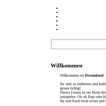
Wichtige Links
.REGISTRIEREN
.STARTSEITE
.WER IST
WO
.TEAMSEITE
.MITGLIEDER
.SUCHE
.IDOL AREA
.YONSEI
AREA
.SECRET ISLAND
.QABALAH
.KPOP
.CROSSOVER
.GAMES
.ANIMES
.Neue Beiträge ansehen
Willkommen
.Heutige Beiträge ansehen
.Abonnierte Themen
.Private
Nachrichten
.Profil bearbeiten
Willkommen im
Dreamland
!
Benutzerinformation
Ihr seid zu mehreren und habt 
genau richtig!
Es ist:
08.08.2026, 10:12
Du hast mittlerweile
Beiträge verfasst.
Dieses Forum ist ein Heim fü
ausspielen. Ob als Paar oder k
Ihr seid Euch nicht sicher un
Idol Area