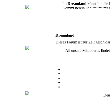
Im
Dreamland
könnt Ihr alle
Kommt herein und träumt mit 
.Storyline
.Was bisher geschah
.Terminkalender
.Playlist
.Pairings
.Plots
.Avatare
.Berufe
Dreamland
Yonsei Area
Dieses Forum ist zur Zeit geschlo
All unsere Miniboards findet
.Storyline
.
Studentenverbindung „Ny“
.Was bisher geschah
.Studienplan
.Playlist
.Pairings
.Plots
.Avatare
.Berufe
Secret Island
Deu
.Storyline
. Teamübersicht
.Was
bisher geschah
.Playlist